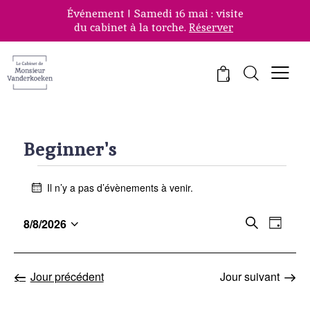
Événement ! Samedi 16 mai : visite
du cabinet à la torche.
Réserver
0
Beginner's
Il n’y a pas d’évènements à venir.
N
o
R
t
N
8/8/2026
R
J
i
S
a
e
e
c
o
é
v
c
c
e
l
u
i
h
h
Jour précédent
Jour suivant
e
r
g
e
c
e
t
a
r