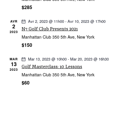
h
i
n
h
$285
e
o
n
e
e
n
e
z
Avr 2, 2023 @ 11h00
-
Avr 10, 2023 @ 17h00
AVR
d
2
u
N7 Golf Club Presents 2021
t
e
2023
n
n
Manhattan Club
350 5th Ave, New York
v
e
d
$150
a
u
a
v
e
t
Mar 13, 2023 @ 10h00
-
Mar 20, 2023 @ 16h30
MAR
s
i
e
13
Golf Masterclass: 10 Lessons
É
.
g
2023
v
Manhattan Club
350 5th Ave, New York
a
è
$60
t
n
i
e
o
m
n
e
d
n
e
t