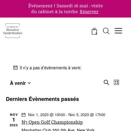
Événement ! Samedi 16 mai : visite
du cabinet à la torche.
Réserver
0
Il n’y a pas d’évènements à venir.
R
N
À venir
R
L
S
a
e
e
i
é
v
c
c
Derniers Évènements passés
l
s
i
h
h
e
t
g
e
c
e
e
Nov 1, 2023 @ 10h30
-
Nov 5, 2023 @ 17h00
NOV
t
a
r
1
r
N7 Open Golf Championship
i
c
t
2023
c
o
Manhattan Club
350 5th Ave, New York